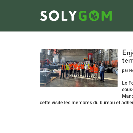
Enj
terr
par
H
Le Fo
sous-
Manci
cette visite les membres du bureau et adhér